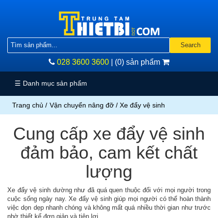
Vật
liệu
Search
mài
028 3600 3600
|
(0) sản phẩm
mòn
Dụng
☰ Danh mục sản phẩm
cụ
cầm
Trang chủ
/
Vận chuyển nâng đỡ
/ Xe đẩy vệ sinh
tay
Dụng
Cung cấp xe đẩy vệ sinh
cụ
dùng
đảm bảo, cam kết chất
điện
Dụng
lượng
cụ
đo
Xe đẩy vệ sinh dường như đã quá quen thuộc đối với mọi người trong
chính
cuộc sống ngày nay. Xe đẩy vệ sinh giúp mọi người có thể hoàn thành
xác
việc dọn dẹp nhanh chóng và không mất quá nhiều thời gian như trước
Thiết
nhờ thiết kế đơn giản và tiện lợi.