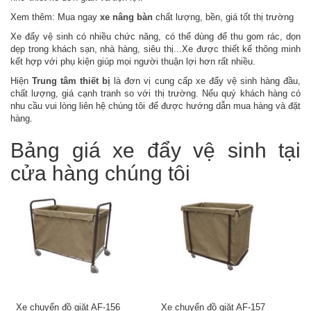
bị
Xem thêm: Mua ngay
xe nâng bàn
chất lượng, bền, giá tốt thị trường
ngành
hàn
Xe đẩy vệ sinh có nhiều chức năng, có thể dùng để thu gom rác, dọn
dẹp trong khách sạn, nhà hàng, siêu thị...Xe được thiết kế thông minh
Điện
kết hợp với phụ kiện giúp mọi người thuận lợi hơn rất nhiều.
và
Hiện
Trung tâm thiết bị
là đơn vị cung cấp xe đẩy vệ sinh hàng đầu,
thiết
chất lượng, giá cạnh tranh so với thị trường. Nếu quý khách hàng có
bị
nhu cầu vui lòng liên hệ chúng tôi để được hướng dẫn mua hàng và đặt
điện
hàng.
Bảo
Bảng giá xe đẩy vệ sinh tại
hộ
lao
cửa hàng chúng tôi
động
Vệ
sinh
công
nghiệp
Vận
chuyển
nâng
đỡ
Xe chuyển đồ giặt AF-156
Xe chuyển đồ giặt AF-157