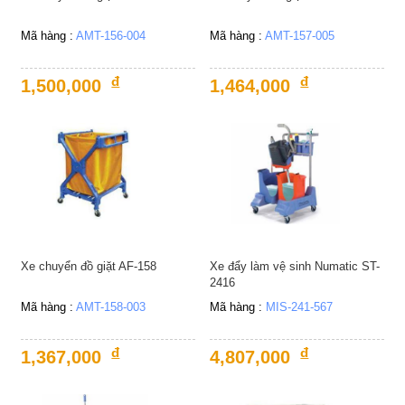
Bảo
quản
Mã hàng :
AMT-156-004
Mã hàng :
AMT-157-005
đóng
gói
đ
đ
1,500,000
1,464,000
Dụng
cụ
dùng
khí
nén
Xem
tất
cả
Xe chuyển đồ giặt AF-158
Xe đẩy làm vệ sinh Numatic ST-
2416
Mã hàng :
AMT-158-003
Mã hàng :
MIS-241-567
đ
đ
1,367,000
4,807,000