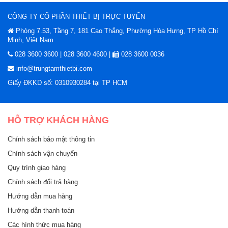
CÔNG TY CỔ PHẦN THIẾT BỊ TRỰC TUYẾN
Phòng 7.53, Tầng 7, 181 Cao Thắng, Phường Hòa Hưng, TP Hồ Chí
Minh, Việt Nam
028 3600 3600 | 028 3600 4600 |
028 3600 0036
info@trungtamthietbi.com
Giấy ĐKKD số: 0310930284 tại TP HCM
HỖ TRỢ KHÁCH HÀNG
Chính sách bảo mật thông tin
Chính sách vận chuyển
Quy trình giao hàng
Chính sách đổi trả hàng
Hướng dẫn mua hàng
Hướng dẫn thanh toán
Các hình thức mua hàng