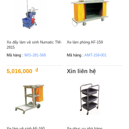
Xe đẩy làm vệ sinh Numatic TM-
Xe làm phòng AF-159
2815
Mã hàng :
MIS-281-568
Mã hàng :
AMT-159-001
đ
5,016,000
Xin liên hệ
Xe làm vệ sinh AF-160
Xe phục vụ nhà hàng