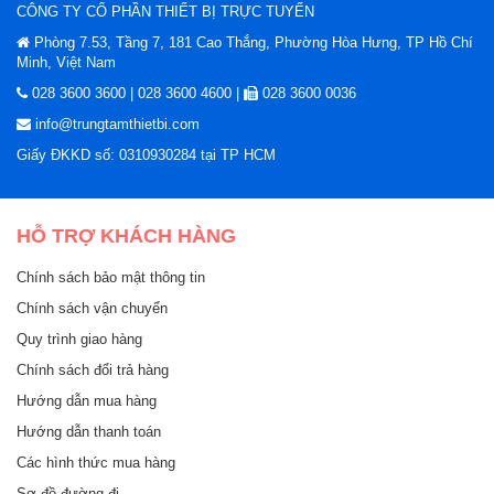
CÔNG TY CỔ PHẦN THIẾT BỊ TRỰC TUYẾN
Phòng 7.53, Tầng 7, 181 Cao Thắng, Phường Hòa Hưng, TP Hồ Chí
Minh, Việt Nam
028 3600 3600 | 028 3600 4600 |
028 3600 0036
info@trungtamthietbi.com
Giấy ĐKKD số: 0310930284 tại TP HCM
HỖ TRỢ KHÁCH HÀNG
Chính sách bảo mật thông tin
Chính sách vận chuyển
Quy trình giao hàng
Chính sách đổi trả hàng
Hướng dẫn mua hàng
Hướng dẫn thanh toán
Các hình thức mua hàng
Sơ đồ đường đi