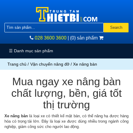
Vật
liệu
Search
mài
028 3600 3600
|
(0) sản phẩm
mòn
Dụng
☰ Danh mục sản phẩm
cụ
cầm
Trang chủ
/
Vận chuyển nâng đỡ
/ Xe nâng bàn
tay
Dụng
Mua ngay xe nâng bàn
cụ
dùng
chất lượng, bền, giá tốt
điện
Dụng
thị trường
cụ
đo
Xe nâng bàn
là loại xe có thiết kế mặt bàn, có thể nâng hạ được hàng
chính
hóa có trọng tải lớn. Đây là loại xe được dùng nhiều trong ngành công
xác
nghiệp, giảm công sức cho người lao động.
Thiết