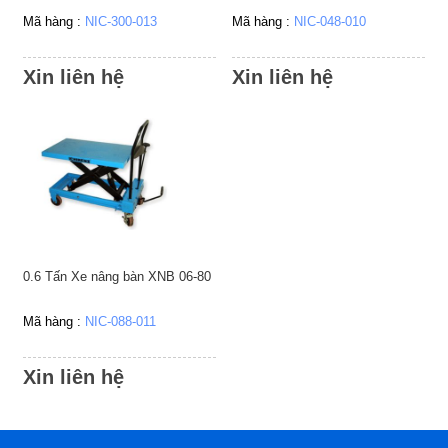
Bảo
Mã hàng :
NIC-300-013
Mã hàng :
NIC-048-010
quản
đóng
gói
Xin liên hệ
Xin liên hệ
Dụng
cụ
dùng
khí
nén
Xem
tất
cả
0.6 Tấn Xe nâng bàn XNB 06-80
Mã hàng :
NIC-088-011
Xin liên hệ