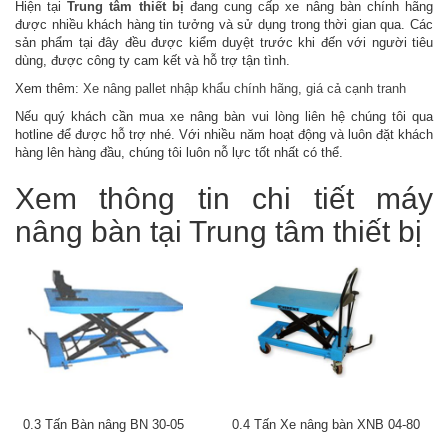
Hiện tại
Trung tâm thiết bị
đang cung cấp xe nâng bàn chính hãng
bị
được nhiều khách hàng tin tưởng và sử dụng trong thời gian qua. Các
ngành
sản phẩm tại đây đều được kiểm duyệt trước khi đến với người tiêu
hàn
dùng, được công ty cam kết và hỗ trợ tận tình.
Điện
Xem thêm:
Xe nâng pallet nhập khẩu chính hãng, giá cả cạnh tranh
và
Nếu quý khách cần mua xe nâng bàn vui lòng liên hệ chúng tôi qua
thiết
hotline để được hỗ trợ nhé. Với nhiều năm hoạt động và luôn đặt khách
bị
hàng lên hàng đầu, chúng tôi luôn nỗ lực tốt nhất có thể.
điện
Xem thông tin chi tiết máy
Bảo
hộ
nâng bàn tại Trung tâm thiết bị
lao
động
Vệ
sinh
công
nghiệp
Vận
chuyển
nâng
đỡ
0.3 Tấn Bàn nâng BN 30-05
0.4 Tấn Xe nâng bàn XNB 04-80