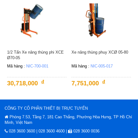
1/2 Tấn Xe nâng thùng phi XCE
Xe nâng thùng phuy XCØ 05-80
Ø70-05
Mã hàng :
NIC-700-001
Mã hàng :
NIC-005-017
đ
đ
30,718,000
7,751,000
CÔNG TY CỔ PHẦN THIẾT BỊ TRỰC TUYẾN
Phòng 7.53, Tầng 7, 181 Cao Thắng, Phường Hòa Hưng, TP Hồ Chí
Minh, Việt Nam
028 3600 3600 | 028 3600 4600 |
028 3600 0036