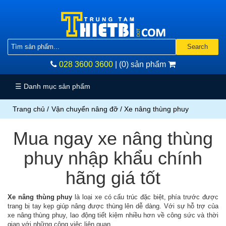
Vật
liệu
Search
mài
028 3600 3600
|
(0) sản phẩm
mòn
Dụng
☰ Danh mục sản phẩm
cụ
cầm
Trang chủ
/
Vận chuyển nâng đỡ
/ Xe nâng thùng phuy
tay
Dụng
Mua ngay xe nâng thùng
cụ
dùng
phuy nhập khẩu chính
điện
Dụng
hãng giá tốt
cụ
đo
Xe nâng thùng phuy
là loại xe có cấu trúc đặc biệt, phía trước được
chính
trang bị tay kẹp giúp nâng được thùng lên dễ dàng. Với sự hỗ trợ của
xác
xe nâng thùng phuy, lao động tiết kiệm nhiều hơn về công sức và thời
Thiết
gian với những công việc liên quan.