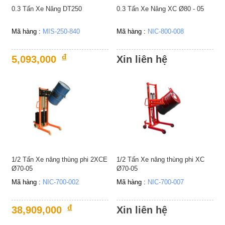
Bảo
0.3 Tấn Xe Nâng DT250
0.3 Tấn Xe Nâng XC Ø80 - 05
quản
đóng
gói
Mã hàng :
MIS-250-840
Mã hàng :
NIC-800-008
Dụng
đ
cụ
5,093,000
Xin liên hệ
dùng
khí
nén
Xem
tất
cả
1/2 Tấn Xe nâng thùng phi 2XCE
1/2 Tấn Xe nâng thùng phi XC
Ø70-05
Ø70-05
Mã hàng :
NIC-700-002
Mã hàng :
NIC-700-007
đ
38,909,000
Xin liên hệ