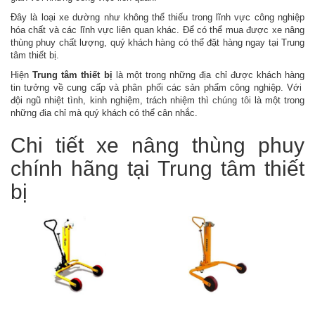
bị
Đây là loại xe dường như không thể thiếu trong lĩnh vực công nghiệp
ngành
hóa chất và các lĩnh vực liên quan khác. Để có thể mua được xe nâng
hàn
thùng phuy chất lượng, quý khách hàng có thể đặt hàng ngay tại Trung
tâm thiết bị.
Điện
và
Hiện
Trung tâm thiết bị
là một trong những địa chỉ được khách hàng
thiết
tin tưởng về cung cấp và phân phối các sản phẩm công nghiệp. Với
bị
đội ngũ nhiệt tình, kinh nghiệm, trách nhiệm thì
chúng tôi
là một trong
điện
những đia chỉ mà quý khách có thể cân nhắc.
Bảo
Chi tiết xe nâng thùng phuy
hộ
lao
chính hãng tại Trung tâm thiết
động
bị
Vệ
sinh
công
nghiệp
Vận
chuyển
nâng
đỡ