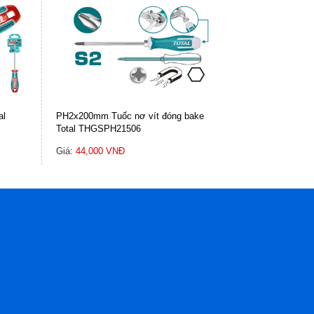
al
PH2x200mm Tuốc nơ vít đóng bake
Total THGSPH21506
Giá:
44,000 VNĐ