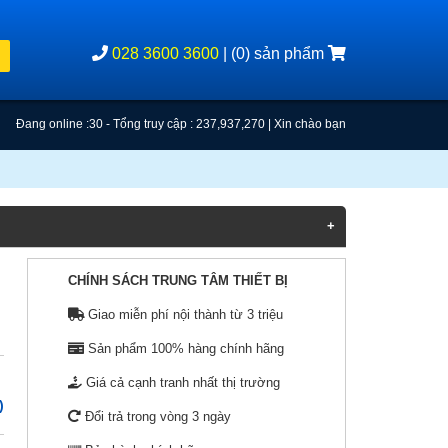
028 3600 3600
|
(0) sản phẩm
Đang online :30 - Tổng truy cập : 237,937,270
| Xin chào bạn
CHÍNH SÁCH TRUNG TÂM THIẾT BỊ
Ega Master (2)
Giao miễn phí nội thành từ 3 triệu
INGCO (14)
Sản phẩm 100% hàng chính hãng
Sata (74)
Giá cả cạnh tranh nhất thị trường
Vata (19)
)
Đổi trả trong vòng 3 ngày