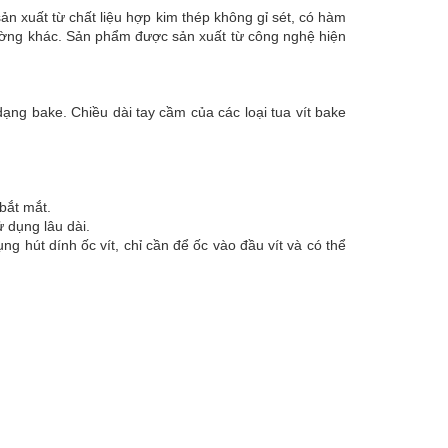
xuất từ chất liệu hợp kim thép không gỉ sét, có hàm
ờng khác. Sản phẩm được sản xuất từ công nghệ hiện
ạng bake. Chiều dài tay cầm của các loại tua vít bake
 bắt mắt.
ử dụng lâu dài.
g hút dính ốc vít, chỉ cần để ốc vào đầu vít và có thể