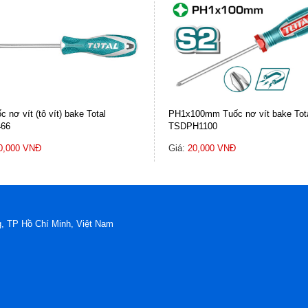
c nơ vít (tô vít) bake Total
PH1x100mm Tuốc nơ vít bake Tot
66
TSDPH1100
0,000 VNĐ
Giá:
20,000 VNĐ
, TP Hồ Chí Minh, Việt Nam