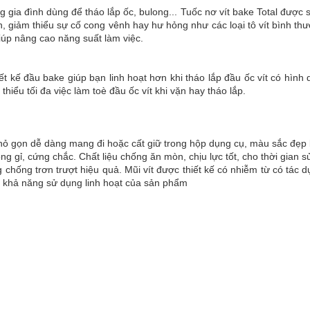
a đình dùng để tháo lắp ốc, bulong... Tuốc nơ vít bake Total được sản 
, giảm thiểu sự cố cong vênh hay hư hỏng như các loại tô vít bình thư
giúp nâng cao năng suất làm việc.
ết kế đầu bake giúp bạn linh hoạt hơn khi tháo lắp đầu ốc vít có hình d
hiểu tối đa việc làm toè đầu ốc vít khi vặn hay tháo lắp.
hỏ gọn dễ dàng mang đi hoặc cất giữ trong hộp dụng cụ, màu sắc đẹp
ng gỉ, cứng chắc. Chất liệu chống ăn mòn, chịu lực tốt, cho thời gian s
hống trơn trượt hiệu quả. Mũi vít được thiết kế có nhiễm từ có tác dụn
ng khả năng sử dụng linh hoạt của sản phẩm