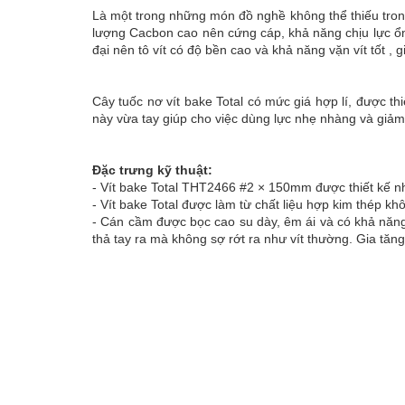
Bảo
Là một trong những món đồ nghề không thể thiếu trong gi
quản
lượng Cacbon cao nên cứng cáp, khả năng chịu lực ổn
đóng
đại nên tô vít có độ bền cao và khả năng vặn vít tốt , 
gói
Dụng
Cây tuốc nơ vít bake Total có mức giá hợp lí, được thi
cụ
này vừa tay giúp cho việc dùng lực nhẹ nhàng và giảm t
dùng
khí
nén
Đặc trưng kỹ thuật:
Xem
- Vít bake Total THT2466 #2 × 150mm được thiết kế n
tất
- Vít bake Total được làm từ chất liệu hợp kim thép khô
cả
- Cán cầm được bọc cao su dày, êm ái và có khả năng c
thả tay ra mà không sợ rớt ra như vít thường. Gia tă