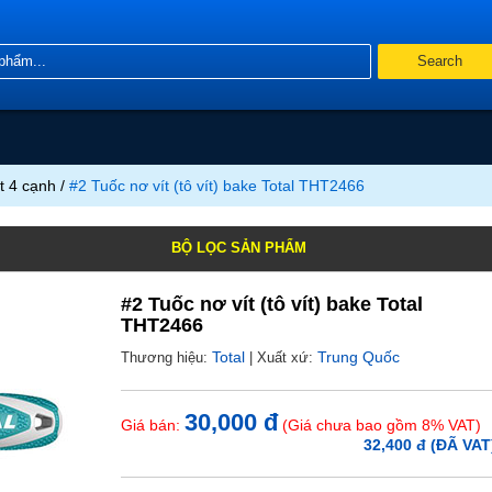
Search
t 4 cạnh
/
#2 Tuốc nơ vít (tô vít) bake Total THT2466
BỘ LỌC SẢN PHẨM
#2 Tuốc nơ vít (tô vít) bake Total
THT2466
Bosch (4)
Crossman (83)
Total
Trung Quốc
Thương hiệu:
| Xuất xứ:
Goodman (21)
INDY (6)
)
Makita (13)
Pard (3)
30,000 đ
Giá bán:
(Giá chưa bao gồm 8% VAT)
TOP (1)
Total (34)
32,400 đ (ĐÃ VAT
)