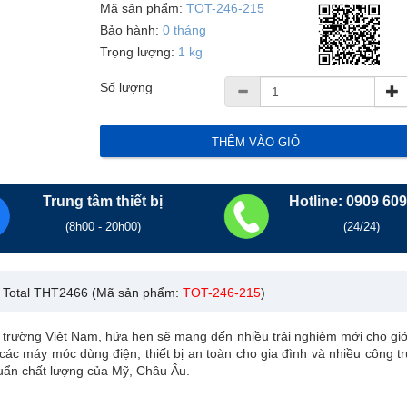
Mã sản phẩm:
TOT-246-215
Bảo hành:
0 tháng
3)
Trung Quốc (256)
Đài Loan (182)
Trọng lượng:
1 kg
Số lượng
00,000 VNĐ (58)
Chưa có giá (7)
Trung tâm thiết bị
Hotline: 0909 60
(8h00 - 20h00)
(24/24)
ake Total THT2466 (Mã sản phẩm:
TOT-246-215
)
 trường Việt Nam, hứa hẹn sẽ mang đến nhiều trải nghiệm mới cho giới 
các máy móc dùng điện, thiết bị an toàn cho gia đình và nhiều công t
huẩn chất lượng của Mỹ, Châu Âu.