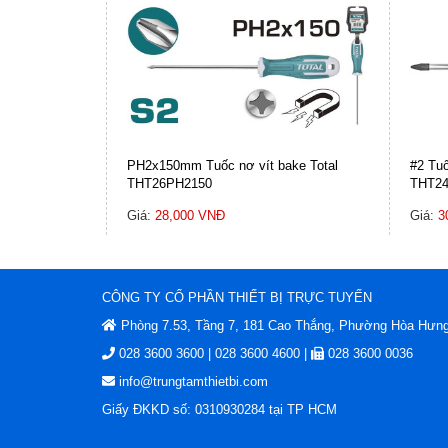
PH2x150mm Tuốc nơ vít bake Total
#2 Tuố
THT26PH2150
THT24
Giá:
28,000 VNĐ
Giá:
3
CÔNG TY CỔ PHẦN THIẾT BỊ TRỰC TUYẾN
Phòng 7.53, Tầng 7, 181 Cao Thắng, Phường Hòa Hưng
028 3600 3600 | 028 3600 4600 |
028 3600 0036
info@trungtamthietbi.com
Giấy ĐKKD số: 0310930284 tại TP HCM