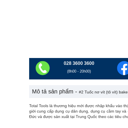
XUẤT XỨ
bị
ngành
Mỹ (53)
Nhật Bản (1
hàn
Tây Ban Nha (2)
Thái Lan (6)
Điện
và
GIÁ BÁN
thiết
Dưới 100,000 VNĐ (449)
100,000 - 5
bị
điện
Bảo
hộ
028 3600 3600
lao
động
(8h00 - 20h00)
Vệ
sinh
công
Mô tả sản phẩm -
#2 Tuốc nơ vít (tô vít) b
nghiệp
Vận
Total Tools là thương hiệu mới được nhập khẩu vào thị
chuyển
giới cung cấp dụng cụ dân dụng, dụng cụ cầm tay và 
nâng
Đức và được sản xuất tại Trung Quốc theo các tiêu c
đỡ